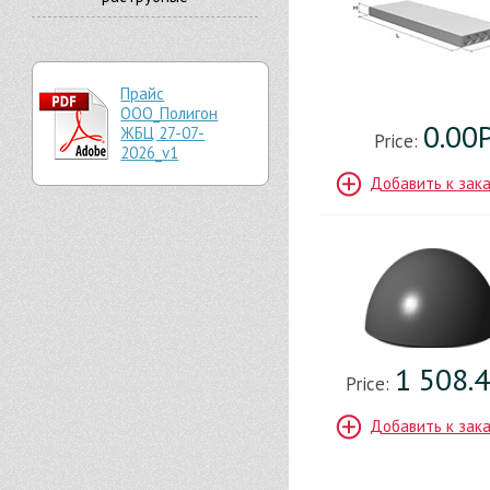
Прайс
ООО_Полигон
0.00
ЖБЦ 27-07-
Price:
2026_v1
Добавить к зак
1 508.
Price:
Добавить к зак